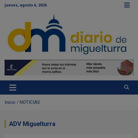
S
jueves, agosto 6, 2026
a
l
t
a
r
a
l
c
Diario de Miguelturra
o
n
t
e
n
i
d
Inicio
NOTICIAS
o
ADV Miguelturra