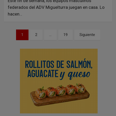
Este fin de semana, los equipos masculinos
federados del ADV Miguelturra juegan en casa. Lo
hacen…
N
1
2
…
19
Siguiente
a
v
e
g
a
c
i
ó
n