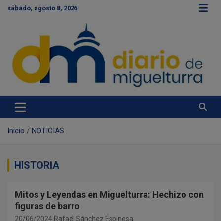
S
sábado, agosto 8, 2026
a
l
t
a
r
a
l
c
Diario de Miguelturra
o
n
t
e
Inicio
NOTICIAS
n
i
d
HISTORIA
o
Mitos y Leyendas en Miguelturra: Hechizo con
figuras de barro
20/06/2024
Rafael Sánchez Espinosa