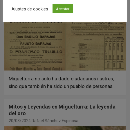
Ajustes de cookies
Aceptar
Miguelturra no solo ha dado ciudadanos ilustres,
sino que también ha sido un pueblo de personas…
Mitos y Leyendas en Miguelturra: La leyenda
del oro
20/03/2024
Rafael Sánchez Espinosa