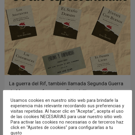
La guerra del Rif, también llamada Segunda Guerra
de Marruecos, fue un conflicto bélico originado en…
Usamos cookies en nuestro sitio web para brindarle la
experiencia más relevante recordando sus preferencias y
visitas repetidas. Al hacer clic en "Aceptar", acepta el uso
Los toros de Trujillo. Una ganadería de reses
de las cookies NECESARIAS para usar nuestro sitio web.
bravas en Miguelturra
Para activar las cookies no necesarias o de terceros haz
20/03/2024
Rafael Sánchez Espinosa
click en "Ajustes de cookies" para configurarlas a tu
gusto