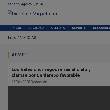
S
sábado, agosto 8, 2026
a
l
t
Diario de Miguelturra
a
r
INICIO
SOCIEDAD
CULTURA
DEPORTE
DESARROL
a
Inicio
NOTICIAS
l
c
o
n
AEMET
t
e
Los fieles churriegos miran al cielo y
n
i
claman por un tiempo favorable
d
16/04/2025
Redacción
o