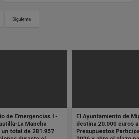
Siguiente
cio de Emergencias 1-
El Ayuntamiento de Mi
astilla-La Mancha
destina 20.000 euros a
 un total de 281.957
Presupuestos Participa
ciones durante el
2026 y abre el plazo p