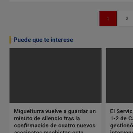
N
1
2
a
v
Puede que te interese
e
g
a
c
i
Miguelturra vuelve a guardar un
El Servi
ó
minuto de silencio tras la
1-2 de C
n
confirmación de cuatro nuevos
gestionó
asesinatos machistas esta
interven