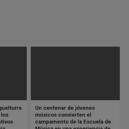
guelturra
Un centenar de jóvenes
 los
músicos convierten el
tivos
campamento de la Escuela de
ara
Música en una experiencia de