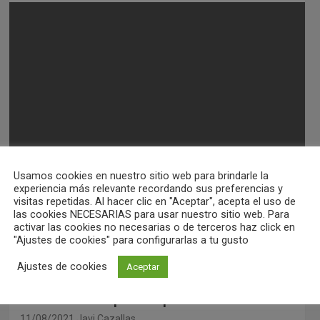
Usamos cookies en nuestro sitio web para brindarle la
experiencia más relevante recordando sus preferencias y
Durante la tarde y la noche del martes se
visitas repetidas. Al hacer clic en "Aceptar", acepta el uso de
las cookies NECESARIAS para usar nuestro sitio web. Para
produjo una tormenta que en algunos
activar las cookies no necesarias o de terceros haz click en
"Ajustes de cookies" para configurarlas a tu gusto
momentos…
Ajustes de cookies
Aceptar
Alerta amarilla por temperaturas extremas
11/08/2021
Javi Cazallas