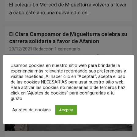
El colegio La Merced de Miguelturra volverá a llevar
a cabo este año una nueva edición…
El Clara Campoamor de Miguelturra celebra su
carrera solidaria a favor de Afanion
20/12/2021
Redacción
1 comentario
Usamos cookies en nuestro sitio web para brindarle la
experiencia más relevante recordando sus preferencias y
visitas repetidas. Al hacer clic en "Aceptar", acepta el uso
de las cookies NECESARIAS para usar nuestro sitio web.
Para activar las cookies no necesarias o de terceros haz
click en "Ajustes de cookies" para configurarlas a tu
gusto
Ajustes de cookies
Aceptar