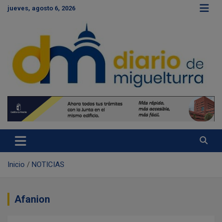
S
jueves, agosto 6, 2026
a
l
t
a
r
a
l
c
Diario de Miguelturra
o
n
t
e
n
i
d
Inicio
NOTICIAS
o
Afanion