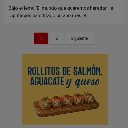
Bajo el lema ‘El mundo que queremos heredar’, la
Diputación ha editado un año más el…
N
1
2
Siguiente
a
v
e
g
a
c
i
ó
n