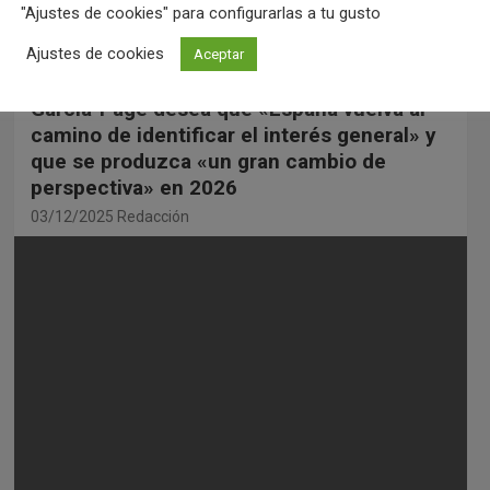
"Ajustes de cookies" para configurarlas a tu gusto
Igualdad, lanza su…
Ajustes de cookies
Aceptar
García-Page desea que «España vuelva al
camino de identificar el interés general» y
que se produzca «un gran cambio de
perspectiva» en 2026
03/12/2025
Redacción