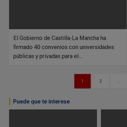
El Gobierno de Castilla-La Mancha ha
firmado 40 convenios con universidades
públicas y privadas para el…
N
1
2
…
a
v
Puede que te interese
e
g