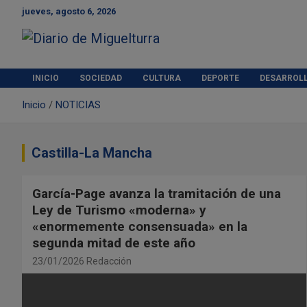
S
jueves, agosto 6, 2026
a
l
t
Diario de Miguelturra
a
r
INICIO
SOCIEDAD
CULTURA
DEPORTE
DESARROL
a
Inicio
NOTICIAS
l
c
o
n
Castilla-La Mancha
t
e
García-Page avanza la tramitación de una
n
i
Ley de Turismo «moderna» y
d
«enormemente consensuada» en la
o
segunda mitad de este año
23/01/2026
Redacción