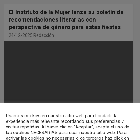
El Instituto de la Mujer lanza su boletín de
recomendaciones literarias con
perspectiva de género para estas fiestas
24/12/2025
Redacción
Usamos cookies en nuestro sitio web para brindarle la
experiencia más relevante recordando sus preferencias y
visitas repetidas. Al hacer clic en "Aceptar", acepta el uso de
El Instituto de la Mujer de Castilla-La
las cookies NECESARIAS para usar nuestro sitio web. Para
Mancha, dependiente de la Consejería de
activar las cookies no necesarias o de terceros haz click en