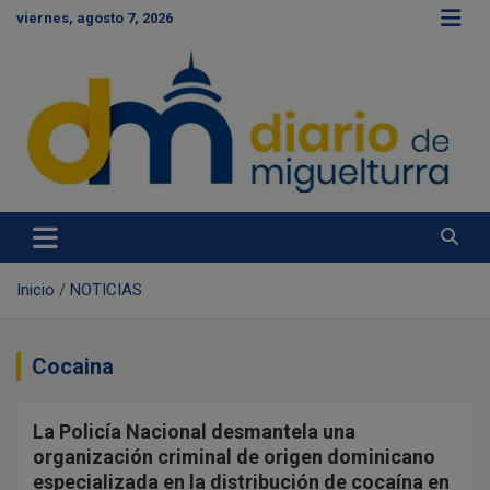
S
viernes, agosto 7, 2026
a
l
t
a
r
a
l
c
Diario de Miguelturra
o
n
t
e
Inicio
NOTICIAS
n
i
d
Cocaina
o
La Policía Nacional desmantela una
organización criminal de origen dominicano
especializada en la distribución de cocaína en