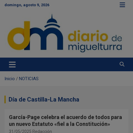
S
domingo, agosto 9, 2026
a
l
t
a
r
a
l
c
Diario de Miguelturra
o
n
t
e
Inicio
NOTICIAS
n
i
d
Día de Castilla-La Mancha
o
García-Page celebra el acuerdo de todos para
un nuevo Estatuto «fiel a la Constitución»
31/05/2025
Redacción