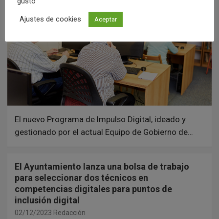
gusto
Ajustes de cookies
Aceptar
El nuevo Programa de Impulso Digital, ideado y
gestionado por el actual Equipo de Gobierno de…
El Ayuntamiento lanza una bolsa de trabajo
para seleccionar dos técnicos en
competencias digitales para puntos de
inclusión digital
02/12/2023
Redacción