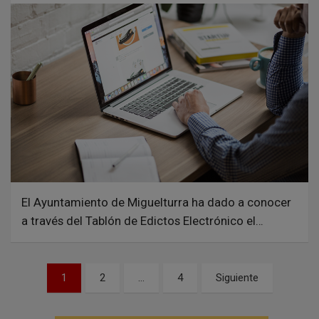
El Ayuntamiento de Miguelturra ha dado a conocer
a través del Tablón de Edictos Electrónico el…
N
1
2
…
4
Siguiente
a