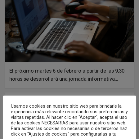
El próximo martes 6 de febrero a partir de las 9,30
horas se desarrollará una jornada informativa…
Rotundo éxito del Programa de Impulso Digital
Usamos cookies en nuestro sitio web para brindarle la
de la Diputación, al que han concurrido todos
experiencia más relevante recordando sus preferencias y
los pueblos de la provincia
visitas repetidas. Al hacer clic en "Aceptar", acepta el uso
de las cookies NECESARIAS para usar nuestro sitio web.
12/12/2023
Redacción
Para activar las cookies no necesarias o de terceros haz
click en "Ajustes de cookies" para configurarlas a tu