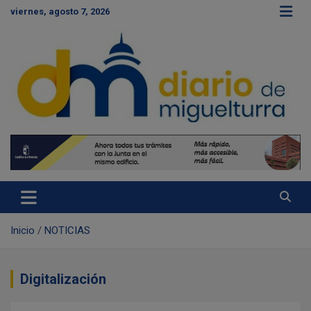
S
viernes, agosto 7, 2026
a
l
t
a
r
a
l
c
Diario de Miguelturra
o
n
t
e
n
i
d
Inicio
NOTICIAS
o
Digitalización