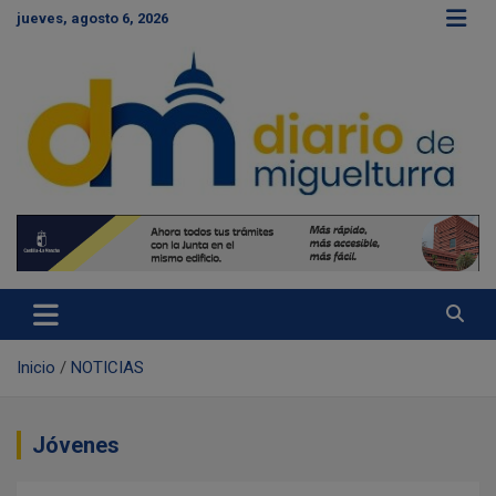
S
jueves, agosto 6, 2026
a
l
t
a
r
a
l
c
Diario de Miguelturra
o
n
t
e
n
i
d
Inicio
NOTICIAS
o
Jóvenes