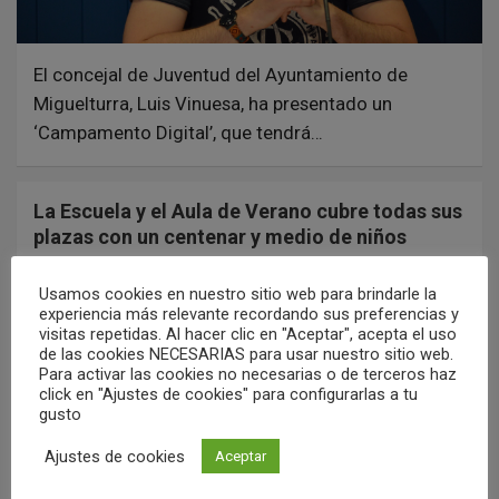
El concejal de Juventud del Ayuntamiento de
Miguelturra, Luis Vinuesa, ha presentado un
‘Campamento Digital’, que tendrá…
La Escuela y el Aula de Verano cubre todas sus
plazas con un centenar y medio de niños
29/07/2024
Redacción
Usamos cookies en nuestro sitio web para brindarle la
experiencia más relevante recordando sus preferencias y
visitas repetidas. Al hacer clic en "Aceptar", acepta el uso
de las cookies NECESARIAS para usar nuestro sitio web.
Para activar las cookies no necesarias o de terceros haz
click en "Ajustes de cookies" para configurarlas a tu
gusto
Ajustes de cookies
Aceptar