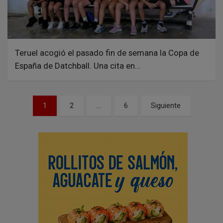
Teruel acogió el pasado fin de semana la Copa de
España de Datchball. Una cita en…
N
1
2
…
6
Siguiente
a
v
e
g
a
c
i