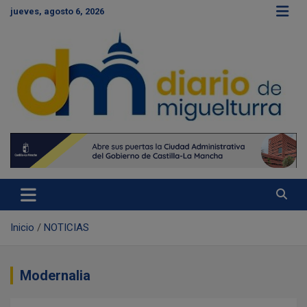
S
jueves, agosto 6, 2026
a
l
t
a
r
a
l
c
Diario de Miguelturra
o
n
t
e
n
i
d
Inicio
NOTICIAS
o
Modernalia