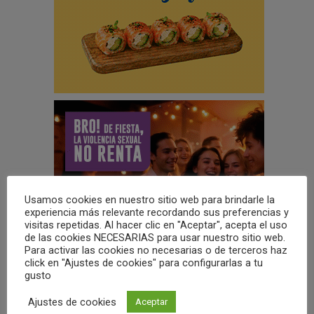
c
i
ó
n
d
e
e
n
t
Usamos cookies en nuestro sitio web para brindarle la
r
experiencia más relevante recordando sus preferencias y
visitas repetidas. Al hacer clic en "Aceptar", acepta el uso
a
de las cookies NECESARIAS para usar nuestro sitio web.
Para activar las cookies no necesarias o de terceros haz
d
click en "Ajustes de cookies" para configurarlas a tu
gusto
a
s
Ajustes de cookies
Aceptar