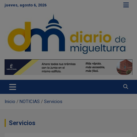
S
jueves, agosto 6, 2026
a
l
t
a
r
a
l
c
Diario de Miguelturra
o
n
t
e
n
i
d
Inicio
NOTICIAS
Servicios
o
Servicios