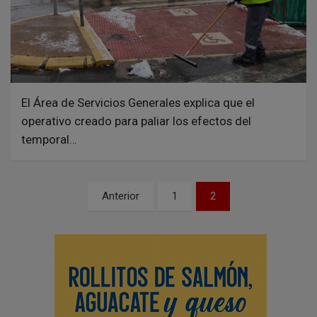
El Área de Servicios Generales explica que el
operativo creado para paliar los efectos del
temporal…
N
Anterior
1
2
a
v
e
g
a