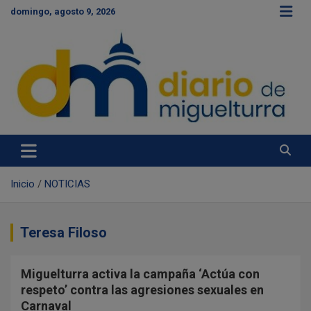
S
domingo, agosto 9, 2026
a
l
t
a
r
a
l
c
Diario de Miguelturra
o
n
t
e
Inicio
NOTICIAS
n
i
d
Teresa Filoso
o
Miguelturra activa la campaña ‘Actúa con
respeto’ contra las agresiones sexuales en
Carnaval