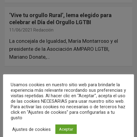
‘Vive tu orgullo Rural’, lema elegido para
celebrar el Día del Orgullo LGTBI
11/06/2021
Redacción
La concejala de Igualdad, María Montarroso y el
presidente de la Asociación AMPARO LGTBI,
Mariano Donate,…
N
Anterior
1
…
520
521
522
Usamos cookies en nuestro sitio web para brindarle la
a
experiencia más relevante recordando sus preferencias y
…
649
Siguiente
visitas repetidas. Al hacer clic en "Aceptar", acepta el uso
v
de las cookies NECESARIAS para usar nuestro sitio web.
Para activar las cookies no necesarias o de terceros haz
e
click en "Ajustes de cookies" para configurarlas a tu
g
gusto
a
Ajustes de cookies
Aceptar