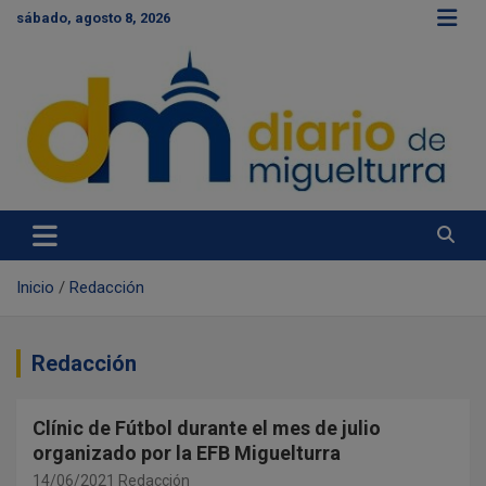
S
sábado, agosto 8, 2026
a
l
t
a
r
a
l
c
Diario de Miguelturra
o
n
t
e
Inicio
Redacción
n
i
d
Redacción
o
Clínic de Fútbol durante el mes de julio
organizado por la EFB Miguelturra
14/06/2021
Redacción