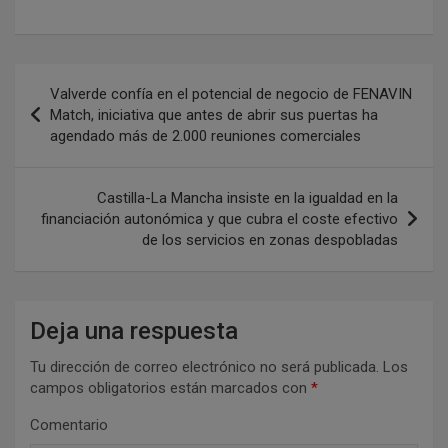
N
Valverde confía en el potencial de negocio de FENAVIN
a
Match, iniciativa que antes de abrir sus puertas ha
agendado más de 2.000 reuniones comerciales
v
e
Castilla-La Mancha insiste en la igualdad en la
g
financiación autonómica y que cubra el coste efectivo
a
de los servicios en zonas despobladas
c
i
Deja una respuesta
ó
n
Tu dirección de correo electrónico no será publicada.
Los
campos obligatorios están marcados con
*
d
Comentario
e