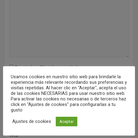
e
n
t
r
a
d
a
Acepto la
política de privacidad
.
s
Usamos cookies en nuestro sitio web para brindarle la
Nombre
*
experiencia más relevante recordando sus preferencias y
visitas repetidas. Al hacer clic en "Aceptar", acepta el uso
de las cookies NECESARIAS para usar nuestro sitio web.
Para activar las cookies no necesarias o de terceros haz
click en "Ajustes de cookies" para configurarlas a tu
Correo electrónico
*
gusto
Ajustes de cookies
Aceptar
Web