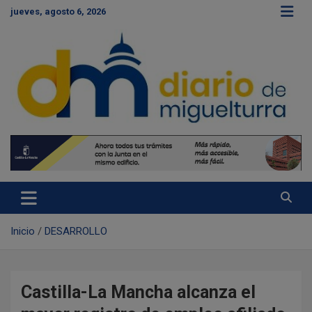
S
jueves, agosto 6, 2026
a
l
t
a
r
a
l
c
Diario de Miguelturra
o
n
t
e
n
i
d
Inicio
DESARROLLO
o
Castilla-La Mancha alcanza el