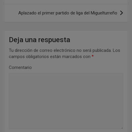
v
e
Aplazado el primer partido de liga del Miguelturreño
g
a
Deja una respuesta
c
i
Tu dirección de correo electrónico no será publicada.
Los
campos obligatorios están marcados con
*
ó
n
Comentario
d
e
e
n
t
r