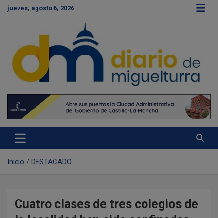
S
jueves, agosto 6, 2026
a
l
t
a
r
a
l
c
Diario de Miguelturra
o
n
t
e
n
i
d
Inicio
DESTACADO
o
Cuatro clases de tres colegios de