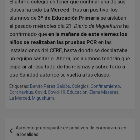
El último colegio en tener que confinar una de sus
clases ha sido
La Merced
. Tras un positivo, los
alumnos de
3º de Educación Primaria
se aislaban
el pasado miércoles día 21.
Diario de Miguelturra
ha
confirmado que
en la mañana de este viernes los
niños se realizaban las pruebas PCR
en las
instalaciones del CERE, hasta donde se desplazaba
un equipo sanitario. Ahora, los alumnos tendrán que
esperar al resultado de las mismas y sobre todo a
que Sanidad autorice su vuelta a las clases.
Etiquetas:
Benito Pérez Galdós
,
Colegios
,
Confinamiento
,
Coronavirus
,
Covid
,
Covid-19
,
Educación
,
Elena Maseras
,
La Merced
,
Miguelturra
N
Aumento preocupante de positivos de coronavirus en
a
la localidad