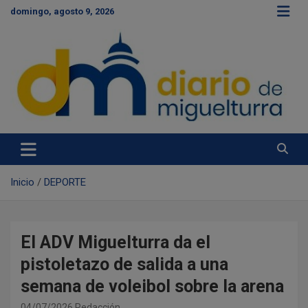
S
domingo, agosto 9, 2026
a
l
t
a
r
a
l
c
Diario de Miguelturra
o
n
t
e
Inicio
DEPORTE
n
i
d
o
El ADV Miguelturra da el
pistoletazo de salida a una
semana de voleibol sobre la arena
04/07/2026
Redacción