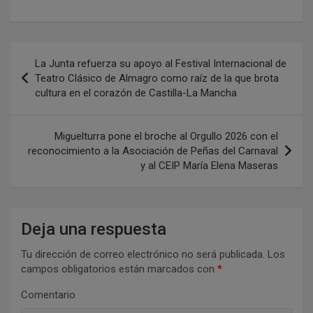
N
La Junta refuerza su apoyo al Festival Internacional de
a
Teatro Clásico de Almagro como raíz de la que brota
cultura en el corazón de Castilla-La Mancha
v
e
Miguelturra pone el broche al Orgullo 2026 con el
g
reconocimiento a la Asociación de Peñas del Carnaval
a
y al CEIP María Elena Maseras
c
i
Deja una respuesta
ó
n
Tu dirección de correo electrónico no será publicada.
Los
campos obligatorios están marcados con
*
d
Comentario
e