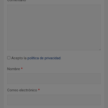
Comentario
d
e
e
n
t
r
a
d
Acepto la
política de privacidad
.
a
Nombre
*
s
Correo electrónico
*