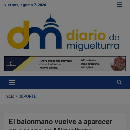
S
viernes, agosto 7, 2026
a
l
t
a
r
a
l
c
Diario de Miguelturra
o
n
t
e
n
i
d
Inicio
DEPORTE
o
El balonmano vuelve a aparecer