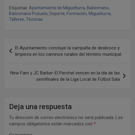
Etiquetas:
Ayuntamiento de Miguelturra
,
Balonmano
,
Balonmano Pozuelo
,
Deporte
,
Formación
,
Miguelturra
,
Talleres
,
Técnicas
N
El Ayuntamiento concluye la campaña de desbroce y
a
limpieza en los caminos rurales del término municipal
v
e
New Fam y JC Barber-El Perchel vencen en la ida de las
semifinales de la Liga Local de Fútbol Sala
g
a
c
Deja una respuesta
i
Tu dirección de correo electrónico no será publicada.
Los
ó
campos obligatorios están marcados con
*
n