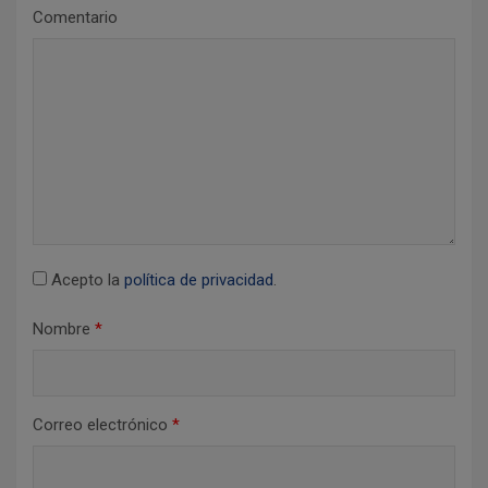
n
Comentario
d
e
e
n
t
r
a
d
Acepto la
política de privacidad
.
a
Nombre
*
s
Correo electrónico
*