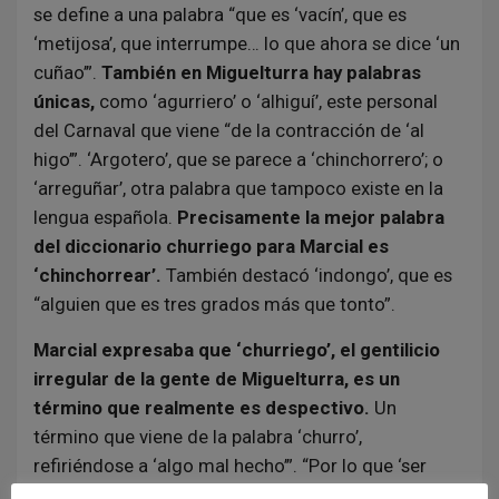
se define a una palabra “que es ‘vacín’, que es
‘metijosa’, que interrumpe… lo que ahora se dice ‘un
cuñao’”.
También en Miguelturra hay palabras
únicas,
como ‘agurriero’ o ‘alhiguí’, este personal
del Carnaval que viene “de la contracción de ‘al
higo’”. ‘Argotero’, que se parece a ‘chinchorrero’; o
‘arreguñar’, otra palabra que tampoco existe en la
lengua española.
Precisamente la mejor palabra
del diccionario churriego para Marcial es
‘chinchorrear’.
También destacó ‘indongo’, que es
“alguien que es tres grados más que tonto”.
Marcial expresaba que ‘churriego’, el gentilicio
irregular de la gente de Miguelturra, es un
término que realmente es despectivo.
Un
término que viene de la palabra ‘churro’,
refiriéndose a ‘algo mal hecho’”. “Por lo que ‘ser
churriego’ era ‘ser una persona mal hecha’. ¿Quién