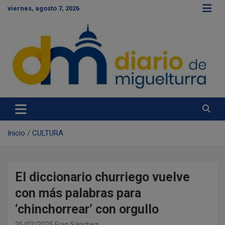
S
viernes, agosto 7, 2026
a
l
t
a
r
a
l
c
Diario de Miguelturra
o
n
t
e
Inicio
CULTURA
n
i
d
o
El diccionario churriego vuelve
con más palabras para
‘chinchorrear’ con orgullo
25/02/2025
Fran Sánchez