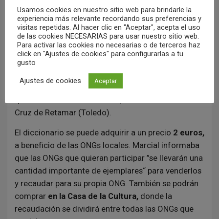
Usamos cookies en nuestro sitio web para brindarle la
nos dice churriegos? Nuestros rivales, los
experiencia más relevante recordando sus preferencias y
culipardos”, expresaba Marcial. Pero, como
visitas repetidas. Al hacer clic en "Aceptar", acepta el uso
afirmaba Marcial, “es un término que nos gusta”. De
de las cookies NECESARIAS para usar nuestro sitio web.
Para activar las cookies no necesarias o de terceros haz
hecho hay un lema que es ‘Orgullo churriego’. “No
click en "Ajustes de cookies" para configurarlas a tu
habréis visto nunca en ningún sitio ‘Orgullo
gusto
culipardo’. Nosotros estamos orgullosos”. Un
Ajustes de cookies
Aceptar
término que no sólo se dice en Miguelturra, sino
que también se usa en otros pueblos como Santa
Cruz de Retamar (Toledo).
El diccionario se puede adquirir a un precio
2 euros,
a beneficio de las ONGs locales. Marcial informaba
que las ONGs que quieran participar ”se llevarán una
cantidad importante de ejemplares“ para venderlos
y recaudar para su propia ONG. También se podrán
comprar
en la Casa de la Cultura,
donde la
recaudación se dividirá entre todas las ONGs que