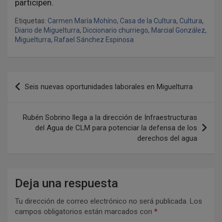
participen.
Etiquetas:
Carmen María Mohíno
,
Casa de la Cultura
,
Cultura
,
Diario de Miguelturra
,
Diccionario churriego
,
Marcial González
,
Miguelturra
,
Rafael Sánchez Espinosa
N
Seis nuevas oportunidades laborales en Miguelturra
a
v
Rubén Sobrino llega a la dirección de Infraestructuras
e
del Agua de CLM para potenciar la defensa de los
derechos del agua
g
a
c
Deja una respuesta
i
Tu dirección de correo electrónico no será publicada.
Los
ó
campos obligatorios están marcados con
*