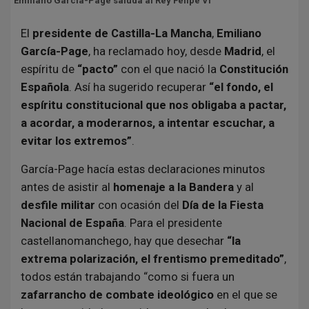
Emiliano García-Page saluda al Rey Felipe VI
El
presidente de Castilla-La Mancha
,
Emiliano
García-Page
, ha reclamado hoy, desde
Madrid
, el
espíritu de
“pacto”
con el que nació la
Constitución
Española
. Así ha sugerido recuperar
“el fondo, el
espíritu constitucional que nos obligaba a pactar,
a acordar, a moderarnos, a intentar escuchar, a
evitar los extremos”
.
García-Page hacía estas declaraciones minutos
antes de asistir al
homenaje a la Bandera
y al
desfile militar
con ocasión del
Día de la Fiesta
Nacional de España
. Para el presidente
castellanomanchego, hay que desechar
“la
extrema polarización, el frentismo premeditado”
,
todos están trabajando “como si fuera un
zafarrancho de combate ideológico
en el que se