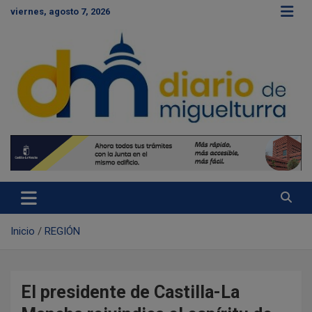
S
viernes, agosto 7, 2026
a
l
t
a
r
a
l
c
Diario de Miguelturra
o
n
t
e
n
i
d
Inicio
REGIÓN
o
El presidente de Castilla-La