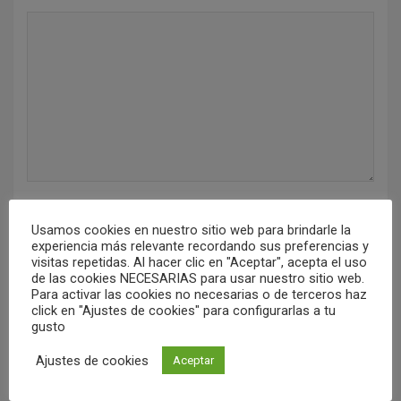
d
e
e
n
t
r
a
d
Acepto la
política de privacidad
.
Usamos cookies en nuestro sitio web para brindarle la
a
experiencia más relevante recordando sus preferencias y
Nombre
*
visitas repetidas. Al hacer clic en "Aceptar", acepta el uso
s
de las cookies NECESARIAS para usar nuestro sitio web.
Para activar las cookies no necesarias o de terceros haz
click en "Ajustes de cookies" para configurarlas a tu
gusto
Correo electrónico
*
Ajustes de cookies
Aceptar