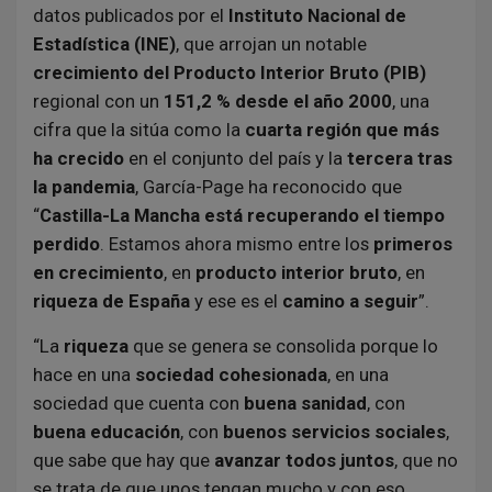
datos publicados por el
Instituto Nacional de
Estadística (INE)
, que arrojan un notable
crecimiento del Producto Interior Bruto (PIB)
regional con un
151,2 % desde el año 2000
, una
cifra que la sitúa como la
cuarta región que más
ha crecido
en el conjunto del país y la
tercera tras
la pandemia
, García-Page ha reconocido que
“
Castilla-La Mancha está recuperando el tiempo
perdido
. Estamos ahora mismo entre los
primeros
en crecimiento
, en
producto interior bruto
, en
riqueza de España
y ese es el
camino a seguir
”.
“La
riqueza
que se genera se consolida porque lo
hace en una
sociedad cohesionada
, en una
sociedad que cuenta con
buena sanidad
, con
buena educación
, con
buenos servicios sociales
,
que sabe que hay que
avanzar todos juntos
, que no
se trata de que unos tengan mucho y con eso