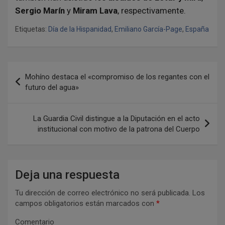
Sergio Marín
y
Miram Lava
, respectivamente.
Etiquetas:
Día de la Hispanidad
,
Emiliano García-Page
,
España
N
Mohíno destaca el «compromiso de los regantes con el
a
futuro del agua»
v
e
La Guardia Civil distingue a la Diputación en el acto
institucional con motivo de la patrona del Cuerpo
g
a
c
Deja una respuesta
i
Tu dirección de correo electrónico no será publicada.
Los
ó
campos obligatorios están marcados con
*
n
Comentario