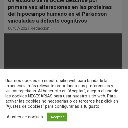
Un estudio de la UCLM describe por
primera vez alteraciones en las proteínas
del hipocampo humano en el Parkinson
vinculadas a déficits cognitivos
06/07/2021
Redacción
Usamos cookies en nuestro sitio web para brindarle la
experiencia más relevante recordando sus preferencias y
visitas repetidas. Al hacer clic en "Aceptar", acepta el uso de
las cookies NECESARIAS para usar nuestro sitio web. Para
activar las cookies no necesarias o de terceros haz click en
"Ajustes de cookies" para configurarlas a tu gusto
El grupo de investigación de
Ajustes de cookies
Aceptar
Neuroplasticidad y Neurodegeneración de