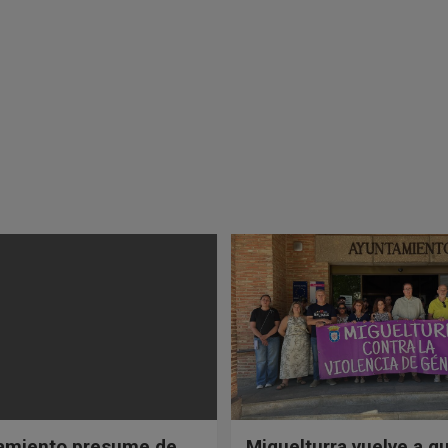
tamiento presume de
Miguelturra vuelve a g