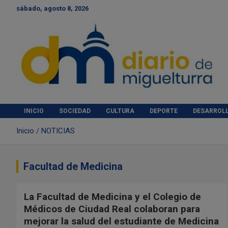
S
sábado, agosto 8, 2026
a
l
t
a
r
a
l
c
Diario de Miguelturra
o
INICIO
SOCIEDAD
CULTURA
DEPORTE
DESARROL
n
t
Inicio
NOTICIAS
e
n
i
Facultad de Medicina
d
o
La Facultad de Medicina y el Colegio de
Médicos de Ciudad Real colaboran para
mejorar la salud del estudiante de Medicina