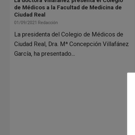
La doctora Villafánez presenta el Colegio
de Médicos a la Facultad de Medicina de
Ciudad Real
01/09/2021
Redacción
La presidenta del Colegio de Médicos de
Ciudad Real, Dra. Mª Concepción Villafánez
García, ha presentado…