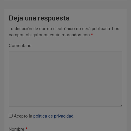
c
i
Deja una respuesta
ó
Tu dirección de correo electrónico no será publicada.
Los
n
campos obligatorios están marcados con
*
d
Comentario
e
e
n
t
r
a
d
Acepto la
política de privacidad
.
a
s
Nombre
*