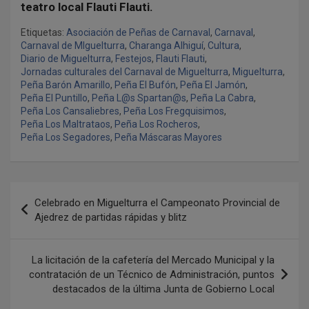
teatro local Flauti Flauti.
Etiquetas:
Asociación de Peñas de Carnaval
,
Carnaval
,
Carnaval de MIguelturra
,
Charanga Alhiguí
,
Cultura
,
Diario de Miguelturra
,
Festejos
,
Flauti Flauti
,
Jornadas culturales del Carnaval de Miguelturra
,
Miguelturra
,
Peña Barón Amarillo
,
Peña El Bufón
,
Peña El Jamón
,
Peña El Puntillo
,
Peña L@s Spartan@s
,
Peña La Cabra
,
Peña Los Cansaliebres
,
Peña Los Fregquisimos
,
Peña Los Maltrataos
,
Peña Los Rocheros
,
Peña Los Segadores
,
Peña Máscaras Mayores
N
Celebrado en Miguelturra el Campeonato Provincial de
a
Ajedrez de partidas rápidas y blitz
v
e
La licitación de la cafetería del Mercado Municipal y la
contratación de un Técnico de Administración, puntos
g
destacados de la última Junta de Gobierno Local
a