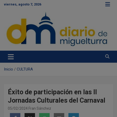
S
viernes, agosto 7, 2026
a
l
t
a
r
a
l
c
Diario de Miguelturra
o
n
t
e
Inicio
CULTURA
n
i
d
o
Éxito de participación en las II
Jornadas Culturales del Carnaval
05/02/2024
Fran Sánchez