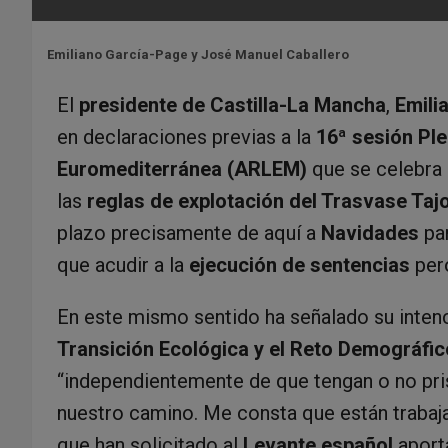
Emiliano García-Page y José Manuel Caballero
El
presidente de Castilla-La Mancha
,
Emili
en declaraciones previas a la
16ª sesión Ple
Euromediterránea (ARLEM)
que se celebra
las
reglas de explotación del Trasvase Ta
plazo precisamente de aquí a
Navidades
par
que acudir a la
ejecución de sentencias
pero
En este mismo sentido ha señalado su inten
Transición Ecológica y el Reto Demográfic
“independientemente de que tengan o no pri
nuestro camino. Me consta que están traba
que han solicitado al
Levante español
aport