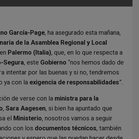
ano García-Page
, ha asegurado esta mañana,
naria de la Asamblea Regional y Local
 en
Palermo (Italia)
, que, en lo que respecta a
jo-Segura
, este
Gobierno
“nos hemos dado de
a intentar por las buenas y si no, tendremos
 ya con la
exigencia de responsabilidades
”.
ción de verse con la
ministra para la
o
,
Sara Aagesen
, si bien ha apuntado que
sa el
Ministerio
, nosotros vamos a seguir
jando con los
documentos técnicos
, también
aciones y espero que las puedan hacer desde