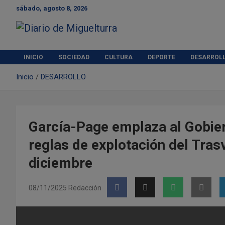
S
sábado, agosto 8, 2026
a
l
t
Diario de Miguelturra
a
r
INICIO
SOCIEDAD
CULTURA
DEPORTE
DESARROL
a
Inicio
DESARROLLO
l
c
o
n
t
García-Page emplaza al Gobiern
e
reglas de explotación del Tra
n
i
diciembre
d
o
08/11/2025
Redacción