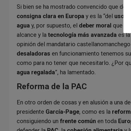
Si bien se ha mostrado convencido que de u
consigna clara en Europa
y es la “del
uso r
agua
y, por supuesto, el
deber moral
que ten
alcance y la
tecnología más avanzada
es l
opinión del mandatario castellanomanchego
desaladoras
en funcionamiento tenemos su
como para no tener que necesitarlo. ¿Por q
agua regalada
”, ha lamentado.
Reforma de la PAC
En otro orden de cosas y en alusión a una de
presidente
García-Page
, como es la
reform
consiguiendo un
frente común
en toda
Euro
defender la
PAC
, la
cohesión alimentaria
y 