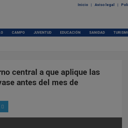
Inicio
Aviso legal
Pol
LO
CAMPO
JUVENTUD
EDUCACIÓN
SANIDAD
TURISM
o central a que aplique las
svase antes del mes de