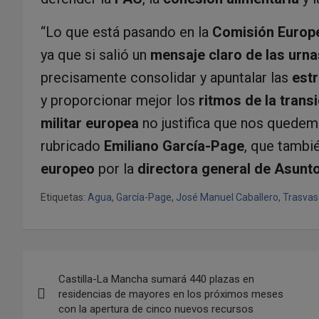
“Lo que está pasando en la
Comisión Europ
ya que si salió un
mensaje claro de las urna
precisamente consolidar y apuntalar las
est
y proporcionar mejor los
ritmos de la transi
militar europea
no justifica que nos quede
rubricado
Emiliano García-Page
, que tamb
europeo
por la
directora general de Asunt
Etiquetas:
Agua
,
García-Page
,
José Manuel Caballero
,
Trasvas
N
Castilla-La Mancha sumará 440 plazas en
a
residencias de mayores en los próximos meses
con la apertura de cinco nuevos recursos