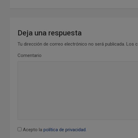
v
e
g
Deja una respuesta
a
Tu dirección de correo electrónico no será publicada.
Los c
c
Comentario
i
ó
n
d
e
e
Acepto la
política de privacidad
.