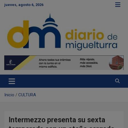
S
jueves, agosto 6, 2026
a
l
t
a
r
a
l
c
Diario de Miguelturra
o
n
t
e
n
i
d
Inicio
CULTURA
o
Intermezzo presenta su sexta