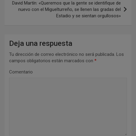
e
David Martín: «Queremos que la gente se identifique de
nuevo con el Miguelturreño, se llenen las gradas del
g
Estadio y se sientan orgullosos»
a
c
i
Deja una respuesta
ó
Tu dirección de correo electrónico no será publicada.
Los
n
campos obligatorios están marcados con
*
d
Comentario
e
e
n
t
r
a