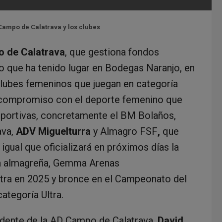
Campo de Calatrava y los clubes
o de Calatrava
, que gestiona fondos
o que ha tenido lugar en Bodegas Naranjo, en
 clubes femeninos
que juegan en categoría
 compromiso con el deporte femenino que
eportivas, concretamente el BM Bolaños,
ava,
ADV Miguelturra
y Almagro FSF
,
que
igual que oficializará en próximos días la
eta almagreña, Gemma Arenas
tra en 2025 y bronce en el Campeonato del
ategoría Ultra.
sidente de la AD Campo de Calatrava,
David