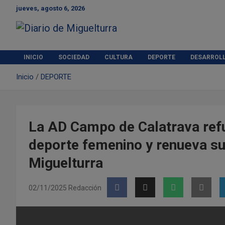
S
jueves, agosto 6, 2026
a
l
t
Diario de Miguelturra
a
r
INICIO
SOCIEDAD
CULTURA
DEPORTE
DESARROL
a
Inicio
DEPORTE
l
c
o
n
t
La AD Campo de Calatrava ref
e
deporte femenino y renueva su
n
i
Miguelturra
d
o
02/11/2025
Redacción