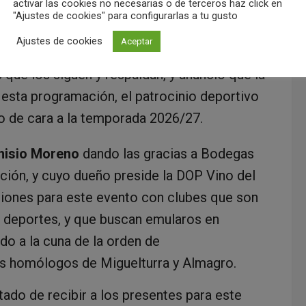
activar las cookies no necesarias o de terceros haz click en
"Ajustes de cookies" para configurarlas a tu gusto
Ajustes de cookies
Aceptar
izan las directivas de los clubes, personal
 que los siguen y respaldan, y anunció que la
 esta programación, el patrocinio deportivo
o de cara a la temporada 2026/27.
nisio Moreno
dando las gracias a Bodegas
ción, y cuyo dueño preside la DOP Vino del
ciones para este evento con clubes que son
n deportes, y que buscan emularos en
do a la cuna de la orden de
sus homólogos de Miguelturra y Almagro.
ado de recibir a los presentes para este