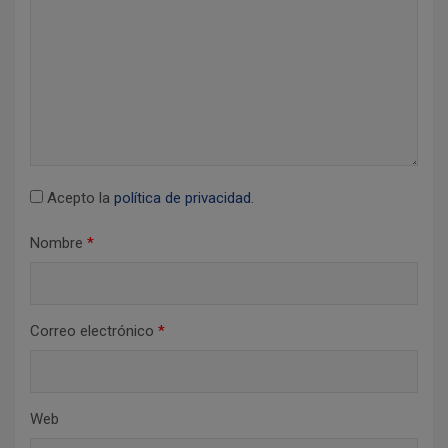
e
e
n
t
r
a
d
Acepto la
política de privacidad
.
a
Nombre
*
s
Correo electrónico
*
Web