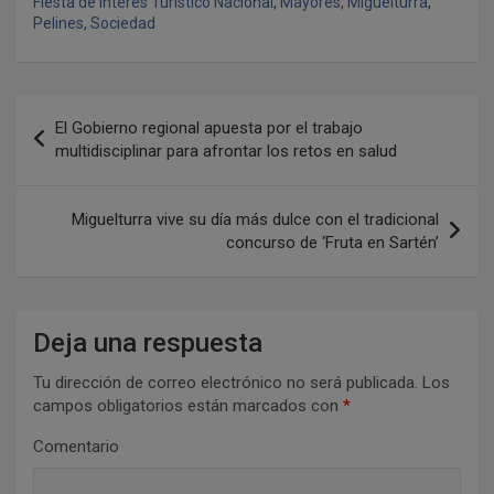
Fiesta de Interés Turístico Nacional
,
Mayores
,
Miguelturra
,
Pelines
,
Sociedad
N
El Gobierno regional apuesta por el trabajo
a
multidisciplinar para afrontar los retos en salud
v
e
Miguelturra vive su día más dulce con el tradicional
concurso de ‘Fruta en Sartén’
g
a
c
Deja una respuesta
i
Tu dirección de correo electrónico no será publicada.
Los
ó
campos obligatorios están marcados con
*
n
Comentario
d