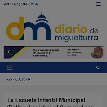
S
viernes, agosto 7, 2026
a
l
t
a
r
a
l
c
Diario de Miguelturra
o
n
t
e
n
i
d
Inicio
CULTURA
o
La Escuela Infantil Municipal