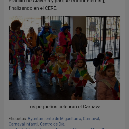
Pradillo de Clavería y parque Doctor Fleming,
finalizando en el CERE.
Los pequeños celebran el Carnaval
Etiquetas:
Ayuntamiento de Miguelturra
,
Carnaval
,
Carnaval Infantil
,
Centro de Día
,