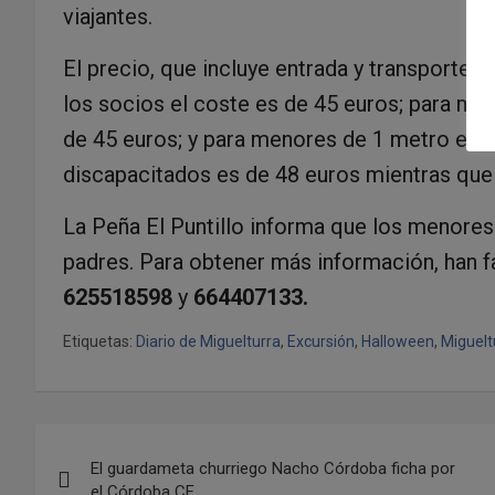
viajantes.
El precio, que incluye entrada y transporte 
los socios el coste es de 45 euros; para me
de 45 euros; y para menores de 1 metro es de
discapacitados es de 48 euros mientras que
La Peña El Puntillo informa que los menore
padres. Para obtener más información, han f
625518598
y
664407133.
Etiquetas:
Diario de Miguelturra
,
Excursión
,
Halloween
,
Miguelt
N
El guardameta churriego Nacho Córdoba ficha por
a
el Córdoba CF