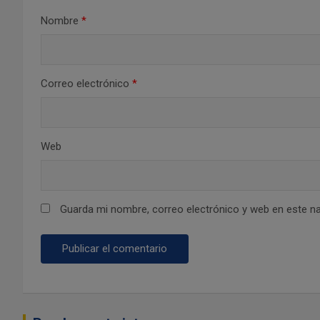
Nombre
*
n
t
r
Correo electrónico
*
a
d
Web
a
s
Guarda mi nombre, correo electrónico y web en este n