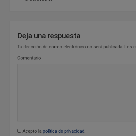
v
e
g
Deja una respuesta
a
Tu dirección de correo electrónico no será publicada.
Los c
Comentario
c
i
ó
n
d
e
Acepto la
política de privacidad
.
e