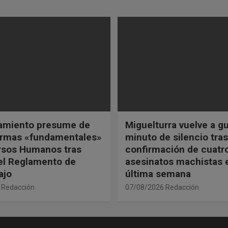
tamiento presume de
Miguelturra vuelve a g
ormas «fundamentales»
minuto de silencio tras
rsos Humanos tras
confirmación de cuatr
el Reglamento de
asesinatos machistas 
ajo
última semana
Redacción
07/08/2026
Redacción