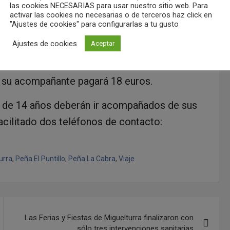
las cookies NECESARIAS para usar nuestro sitio web. Para
activar las cookies no necesarias o de terceros haz click en
"Ajustes de cookies" para configurarlas a tu gusto
en autobús, es de
48 euros por persona
; para
Ajustes de cookies
Aceptar
nores de 1,40 metros el precio es igualmente
 18 euros. Por su parte, el precio para los
 su acompañante pagará 18 euros.
s de 14 años deberán ir acompañados de sus
acilitado dos teléfonos de contacto:
urra
,
Peña El Puntillo
,
Peña La Cabra
,
Viaje
Las Ferias y Fiestas de Miguelturra finalizaron con
sólo tres intervenciones sanitarias