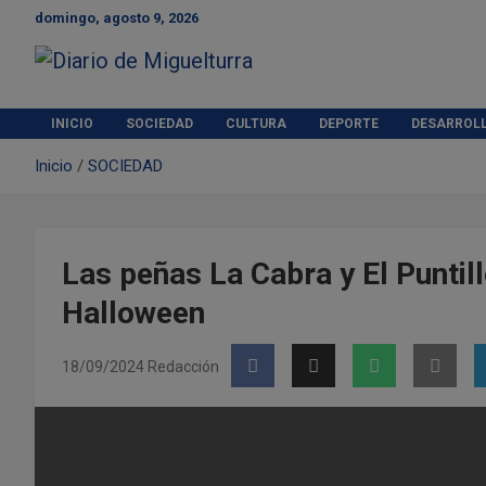
S
domingo, agosto 9, 2026
a
l
t
Diario de Miguelturra
a
r
INICIO
SOCIEDAD
CULTURA
DEPORTE
DESARROL
a
Inicio
SOCIEDAD
l
c
o
n
t
Las peñas La Cabra y El Puntill
e
Halloween
n
i
d
18/09/2024
Redacción
o