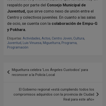
respaldo por parte del
Consejo Municipal de
Juventud,
que sirve como nexo de unión entre el
Centro y colectivos juveniles. En cuanto a las salas
de ocio, se cuenta con la
colaboración de Empu-G
y Pokhara.
Etiquetas:
Actividades
,
Actos
,
Centro Joven
,
Cultura
,
Juventud
,
Luis Vinuesa
,
Miguelturra
,
Programa
,
Programación
N
Miguelturra celebra ‘Los Ángeles Custodios’ para
a
reconocer a la Policía Local
v
e
El Gobierno regional «está cumpliendo todos los
compromisos adquiridos con la provincia de Ciudad
g
Real para este año»
a