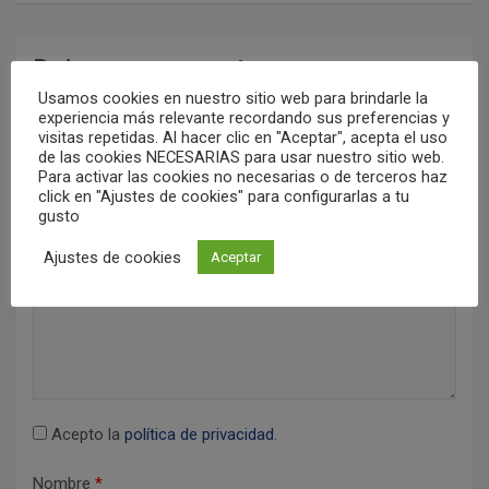
c
i
Deja una respuesta
ó
Usamos cookies en nuestro sitio web para brindarle la
Tu dirección de correo electrónico no será publicada.
Los
experiencia más relevante recordando sus preferencias y
n
campos obligatorios están marcados con
*
visitas repetidas. Al hacer clic en "Aceptar", acepta el uso
de las cookies NECESARIAS para usar nuestro sitio web.
d
Comentario
Para activar las cookies no necesarias o de terceros haz
e
click en "Ajustes de cookies" para configurarlas a tu
gusto
e
Ajustes de cookies
Aceptar
n
t
r
a
d
Acepto la
política de privacidad
.
a
s
Nombre
*