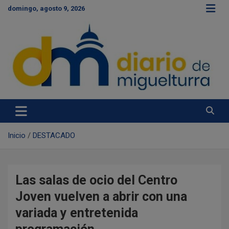
S
domingo, agosto 9, 2026
a
l
t
a
r
a
l
c
Diario de Miguelturra
o
n
t
e
Inicio
DESTACADO
n
i
d
o
Las salas de ocio del Centro
Joven vuelven a abrir con una
variada y entretenida