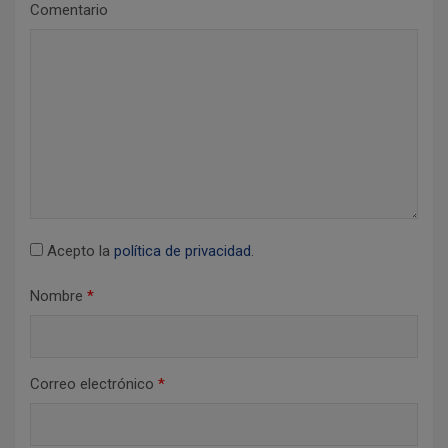
Comentario
d
e
e
n
t
r
a
d
Acepto la
política de privacidad
.
a
Nombre
*
s
Correo electrónico
*