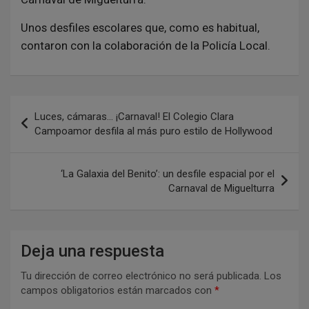
Unos desfiles escolares que, como es habitual,
contaron con la colaboración de la Policía Local.
N
Luces, cámaras… ¡Carnaval! El Colegio Clara
a
Campoamor desfila al más puro estilo de Hollywood
v
e
‘La Galaxia del Benito’: un desfile espacial por el
Carnaval de Miguelturra
g
a
c
Deja una respuesta
i
Tu dirección de correo electrónico no será publicada.
Los
ó
campos obligatorios están marcados con
*
n