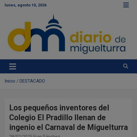
S
lunes, agosto 10, 2026
a
l
t
a
r
a
l
c
Diario de Miguelturra
o
n
t
e
Inicio
DESTACADO
n
i
d
o
Los pequeños inventores del
Colegio El Pradillo llenan de
ingenio el Carnaval de Miguelturra
28/02/2025
Fran Sánchez