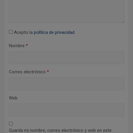
t
r
a
d
Acepto la
política de privacidad
.
a
Nombre
*
s
Correo electrónico
*
Web
Guarda mi nombre, correo electrónico y web en este