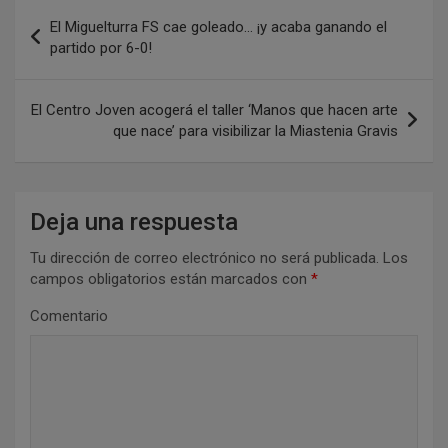
N
El Miguelturra FS cae goleado… ¡y acaba ganando el
a
partido por 6-0!
v
e
El Centro Joven acogerá el taller ‘Manos que hacen arte
que nace’ para visibilizar la Miastenia Gravis
g
a
c
Deja una respuesta
i
Tu dirección de correo electrónico no será publicada.
Los
ó
campos obligatorios están marcados con
*
n
Comentario
d
e
e
n