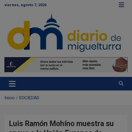
S
viernes, agosto 7, 2026
a
l
t
a
r
a
l
c
Diario de Miguelturra
o
n
t
e
n
i
d
Inicio
SOCIEDAD
o
Luis Ramón Mohíno muestra su