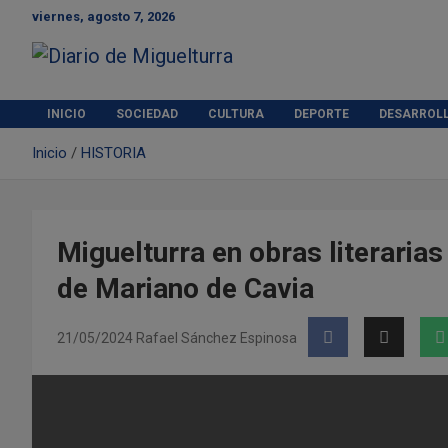
S
viernes, agosto 7, 2026
a
l
t
Diario de Miguelturra
a
r
INICIO
SOCIEDAD
CULTURA
DEPORTE
DESARROL
a
Inicio
HISTORIA
l
c
o
n
t
Miguelturra en obras literarias 
e
de Mariano de Cavia
n
i
d
21/05/2024
Rafael Sánchez Espinosa
o