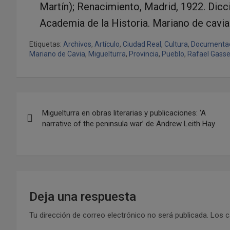
Martín); Renacimiento, Madrid, 1922. Dicc
Academia de la Historia. Mariano de cavia
Etiquetas:
Archivos
,
Artículo
,
Ciudad Real
,
Cultura
,
Documenta
Mariano de Cavia
,
Miguelturra
,
Provincia
,
Pueblo
,
Rafael Gasse
N
Miguelturra en obras literarias y publicaciones: ‘A
a
narrative of the peninsula war’ de Andrew Leith Hay
v
e
g
Deja una respuesta
a
Tu dirección de correo electrónico no será publicada.
Los c
c