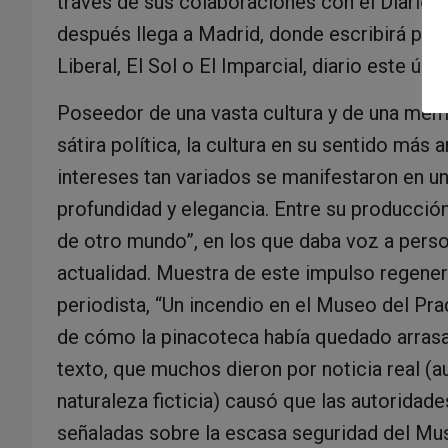
través de sus colaboraciones con el Diario 
después llega a Madrid, donde escribirá par
Liberal, El Sol o El Imparcial, diario este últi
Poseedor de una vasta cultura y de una memo
sátira política, la cultura en su sentido más a
intereses tan variados se manifestaron en u
profundidad y elegancia. Entre su producc
de otro mundo”, en los que daba voz a pers
actualidad. Muestra de este impulso regener
periodista, “Un incendio en el Museo del Pra
de cómo la pinacoteca había quedado arrasa
texto, que muchos dieron por noticia real (a
naturaleza ficticia) causó que las autoridad
señaladas sobre la escasa seguridad del Mus