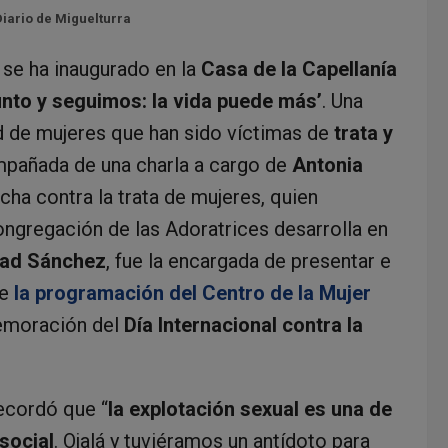
Diario de Miguelturra
, se ha inaugurado en la
Casa de la Capellanía
unto y seguimos: la vida puede más’
. Una
dad de mujeres que han sido víctimas de
trata y
mpañada de una charla a cargo de
Antonia
lucha contra la trata de mujeres, quien
ongregación de las Adoratrices desarrolla en
dad Sánchez
, fue la encargada de presentar e
de
la programación del Centro de la Mujer
memoración del
Día Internacional contra la
ecordó que “
la explotación sexual es una de
social
. Ojalá y tuviéramos un antídoto para