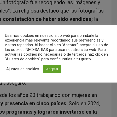
Un fotógrafo fue recogiendo las imágenes y
es”. La religiosa destacó que las fotografías
la constatación de haber sido vendidas;
la
ntes;
y finalmente el proceso de
 se levantan como sujetos de derechos y
Usamos cookies en nuestro sitio web para brindarle la
experiencia más relevante recordando sus preferencias y
visitas repetidas. Al hacer clic en "Aceptar", acepta el uso de
las cookies NECESARIAS para usar nuestro sitio web. Para
activar las cookies no necesarias o de terceros haz click en
atriz recordó que, a nivel de la
Diócesis de
"Ajustes de cookies" para configurarlas a tu gusto
ta, y explicó que el fenómeno es “una realidad
Ajustes de cookies
Aceptar
para las víctimas, incluso en los procesos
a
”, aseguró.
sde los años 90 trabajando con mujeres en
y presencia en cinco países
. Solo en 2024,
os programas y lograron insertarse en la