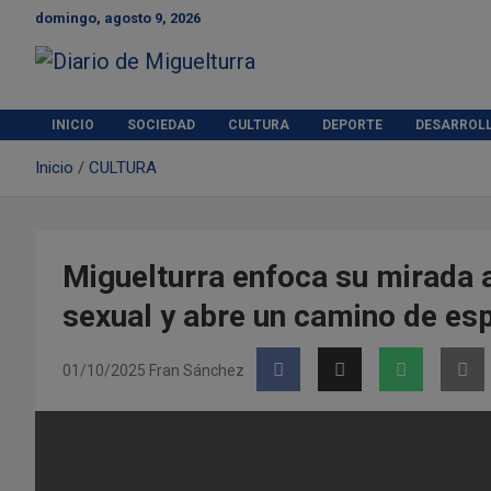
S
domingo, agosto 9, 2026
a
l
t
Diario de Miguelturra
a
r
INICIO
SOCIEDAD
CULTURA
DEPORTE
DESARROL
a
Inicio
CULTURA
l
c
o
n
t
Miguelturra enfoca su mirada a
e
sexual y abre un camino de es
n
i
d
01/10/2025
Fran Sánchez
o