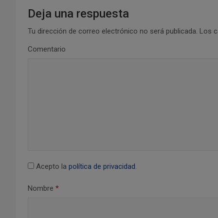
g
Deja una respuesta
a
Tu dirección de correo electrónico no será publicada.
Los c
c
Comentario
i
ó
n
d
e
e
Acepto la
política de privacidad
.
n
Nombre
*
t