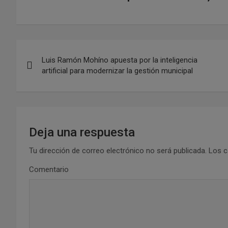
N
Luis Ramón Mohíno apuesta por la inteligencia
a
artificial para modernizar la gestión municipal
v
e
g
Deja una respuesta
a
Tu dirección de correo electrónico no será publicada.
Los c
Comentario
c
i
ó