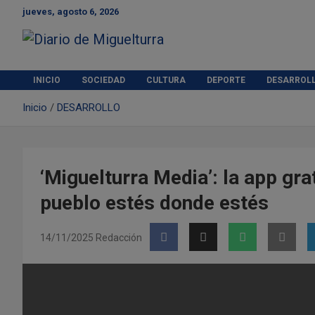
S
jueves, agosto 6, 2026
a
l
t
Diario de Miguelturra
a
r
INICIO
SOCIEDAD
CULTURA
DEPORTE
DESARROL
a
Inicio
DESARROLLO
l
c
o
n
t
‘Miguelturra Media’: la app gra
e
pueblo estés donde estés
n
i
d
14/11/2025
Redacción
o