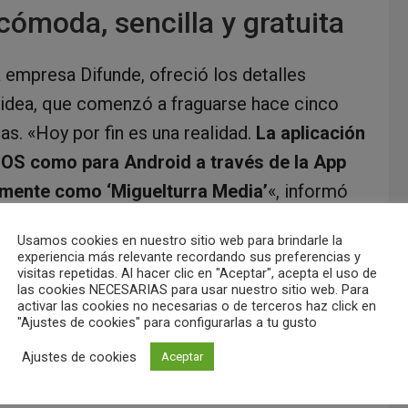
cómoda, sencilla y gratuita
a empresa Difunde, ofreció los detalles
La idea, que comenzó a fraguarse hace cinco
s. «Hoy por fin es una realidad.
La aplicación
 iOS como para Android a través de la App
emente como ‘Miguelturra Media’
«, informó
Usamos cookies en nuestro sitio web para brindarle la
experiencia más relevante recordando sus preferencias y
del acceso a través de la web municipal. «Lo
visitas repetidas. Al hacer clic en "Aceptar", acepta el uso de
las cookies NECESARIAS para usar nuestro sitio web. Para
 hacerlo más cómodo, más sencillo, para que
activar las cookies no necesarias o de terceros haz click en
"Ajustes de cookies" para configurarlas a tu gusto
su bolsillo
«, explicó. El desarrollo no ha
o y la aplicación es completamente gratuita
Ajustes de cookies
Aceptar