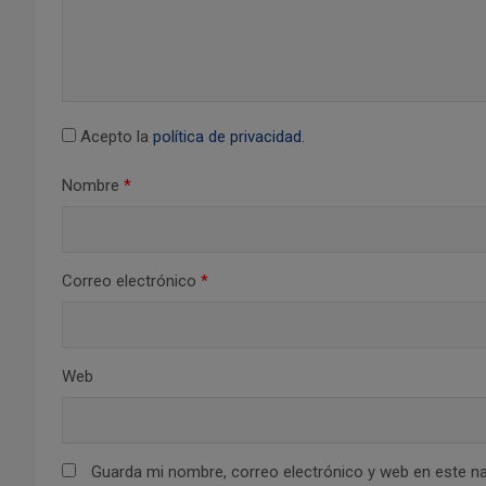
n
d
e
Acepto la
política de privacidad
.
e
Nombre
*
n
t
r
Correo electrónico
*
a
d
Web
a
s
Guarda mi nombre, correo electrónico y web en este n