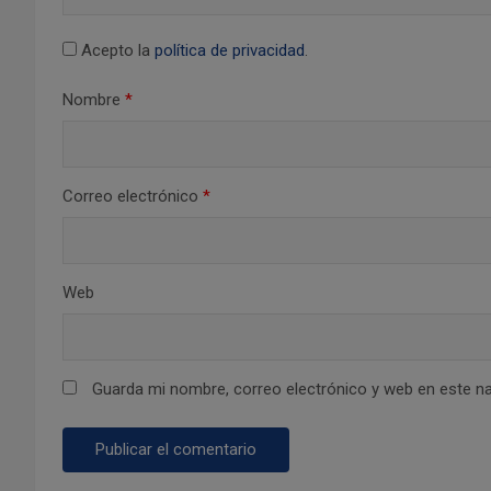
e
Acepto la
política de privacidad
.
n
Nombre
*
t
r
Correo electrónico
*
a
d
Web
a
s
Guarda mi nombre, correo electrónico y web en este n