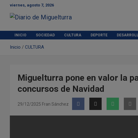
S
viernes, agosto 7, 2026
a
l
t
Diario de Miguelturra
a
r
INICIO
SOCIEDAD
CULTURA
DEPORTE
DESARROL
a
Inicio
CULTURA
l
c
o
n
t
Miguelturra pone en valor la p
e
concursos de Navidad
n
i
d
29/12/2025
Fran Sánchez
o