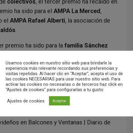
 de
colectivos
, el tercer premio ha recaído en
remio ha sido para el
AMPA La Merced
,
o el
AMPA Rafael Alberti
, la asociación de
Galdós
.
cer premio ha sido para la
familia Sánchez
ómez Ocaña
, y el primer premio para la
familia
Usamos cookies en nuestro sitio web para brindarle la
iguelturra que en los últimos años vienen
experiencia más relevante recordando sus preferencias y
 gracias a su trabajo y esfuerzo.
visitas repetidas. Al hacer clic en "Aceptar", acepta el uso de
las cookies NECESARIAS para usar nuestro sitio web. Para
activar las cookies no necesarias o de terceros haz click en
esultado premiados
Celia Díaz de Toro, José
"Ajustes de cookies" para configurarlas a tu gusto
ández
, reconociendo así la creatividad y el
Ajustes de cookies
Aceptar
dición navideña.