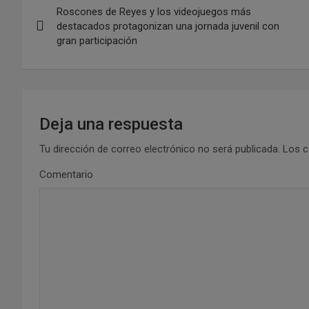
Roscones de Reyes y los videojuegos más
a
destacados protagonizan una jornada juvenil con
gran participación
v
e
g
Deja una respuesta
a
Tu dirección de correo electrónico no será publicada.
Los c
c
Comentario
i
ó
n
d
e