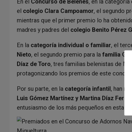
En el
Concurso de Belenes
, en la categoría
el
colegio Clara Campoamor
, el segundo p
mientras que el primer premio lo ha obtenid
madres y padres del
colegio
Benito Pérez 
En la
categoría individual o familiar
, el ter
Nieto
, el segundo premio para la
familia G
Díaz de Toro
, tres familias belenistas de M
protagonizando los premios de este concurso
Por su parte, en la
categoría infantil
, han r
Luis Gómez Martínez y Martina Díaz Fern
entusiasmo de los más pequeños en esta tra