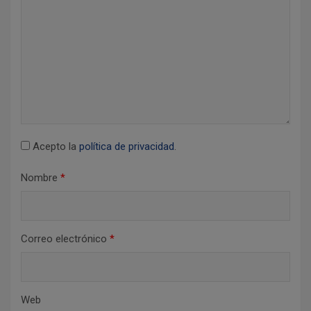
e
n
t
r
a
d
a
Acepto la
política de privacidad
.
s
Nombre
*
Correo electrónico
*
Web