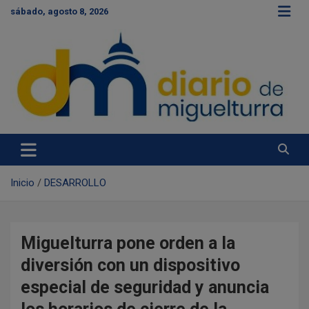
S
sábado, agosto 8, 2026
a
l
t
a
r
a
l
c
Diario de Miguelturra
o
n
t
e
Inicio
DESARROLLO
n
i
d
o
Miguelturra pone orden a la
diversión con un dispositivo
especial de seguridad y anuncia