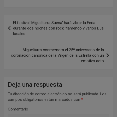
N
El festival ‘Miguelturra Suena’ hará vibrar la Feria
a
durante dos noches con rock, flamenco y varios DJs
locales
v
e
Miguelturra conmemora el 25º aniversario de la
g
coronación canónica de la Virgen de la Estrella con un
a
emotivo acto
c
i
Deja una respuesta
ó
n
Tu dirección de correo electrónico no será publicada.
Los
campos obligatorios están marcados con
*
d
Comentario
e