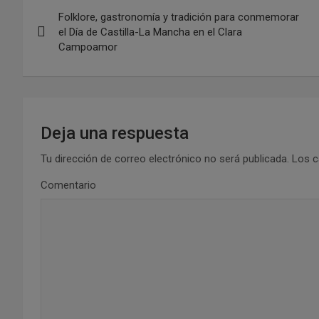
N
Folklore, gastronomía y tradición para conmemorar
a
el Día de Castilla-La Mancha en el Clara
Campoamor
v
e
g
Deja una respuesta
a
Tu dirección de correo electrónico no será publicada.
Los c
c
Comentario
i
ó
n
d