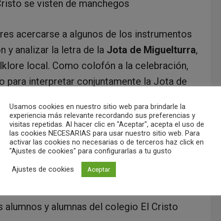
Cristo se visten de manchegos
ares acercarse a algunos de los instrumentos
 y analizar la letra de la
Jota de Miguelturra
,
lklore local. Como colofón a la celebración,
io para interpretar conjuntamente la Jota de
o durante la jornada, protagonizando un
Usamos cookies en nuestro sitio web para brindarle la
 las tradiciones locales.
experiencia más relevante recordando sus preferencias y
visitas repetidas. Al hacer clic en "Aceptar", acepta el uso de
las cookies NECESARIAS para usar nuestro sitio web. Para
iploma al centro educativo que lo acredita
activar las cookies no necesarias o de terceros haz click en
cimiento con el que Nazarín quiso destacar la
"Ajustes de cookies" para configurarlas a tu gusto
en la conservación y difusión del patrimonio
Ajustes de cookies
Aceptar