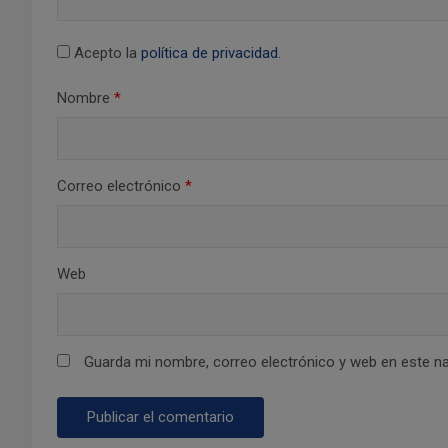
e
e
Acepto la
política de privacidad
.
n
Nombre
*
t
r
Correo electrónico
*
a
d
Web
a
s
Guarda mi nombre, correo electrónico y web en este n