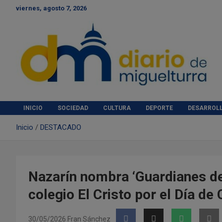
S
viernes, agosto 7, 2026
a
l
t
a
r
a
l
c
Diario de Miguelturra
o
INICIO
SOCIEDAD
CULTURA
DEPORTE
DESARROL
n
t
Inicio
DESTACADO
e
n
i
d
o
Nazarín nombra ‘Guardianes de 
colegio El Cristo por el Día de
30/05/2026
Fran Sánchez