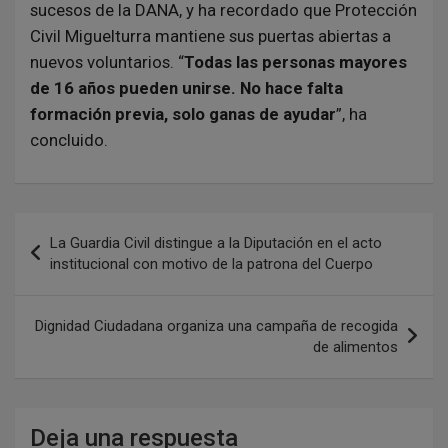
sucesos de la DANA, y ha recordado que Protección
Civil Miguelturra mantiene sus puertas abiertas a
nuevos voluntarios. “
Todas las personas mayores
de 16 años pueden unirse. No hace falta
formación previa, solo ganas de ayudar
”, ha
concluido.
N
La Guardia Civil distingue a la Diputación en el acto
a
institucional con motivo de la patrona del Cuerpo
v
e
Dignidad Ciudadana organiza una campaña de recogida
de alimentos
g
a
c
Deja una respuesta