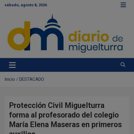
S
sábado, agosto 8, 2026
a
l
t
a
r
a
l
c
Diario de Miguelturra
o
n
t
e
Inicio
DESTACADO
n
i
d
o
Protección Civil Miguelturra
forma al profesorado del colegio
María Elena Maseras en primeros