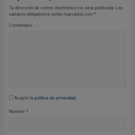
i
Tu dirección de correo electrónico no será publicada.
Los
ó
campos obligatorios están marcados con
*
n
Comentario
d
e
e
n
t
r
a
d
Acepto la
política de privacidad
.
a
Nombre
*
s