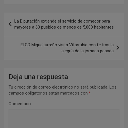
N
La Diputación extiende el servicio de comedor para
a
mayores a 63 pueblos de menos de 5.000 habitantes
v
e
El CD Miguelturreño visita Villarrubia con fe tras la
alegría de la jornada pasada
g
a
c
Deja una respuesta
i
Tu dirección de correo electrónico no será publicada.
Los
ó
campos obligatorios están marcados con
*
n
Comentario
d
e
e