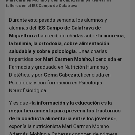
Mari Carmen Mohíno y Gema Cabezas imparten varios
talleres en el IES Campo de Calatrava.
Durante esta pasada semana, los alumnos y
alumnas del
IES Campo de Calatrava de
Miguelturra
han recibido charlas sobre
la anorexia,
la bulimia, la ortodoxia, sobre alimentación
saludable y sobre psicología.
Unas charlas
impartidas por
Mari Carmen Mohíno
, licenciada en
Farmacia y graduada en Nutrición Humana y
Dietética, y por
Gema Cabezas
, licenciada en
Psicología y con formación en Psicología
Neurofisiológica.
Y es que
«la información y la educación es la
mejor herramienta para prevenir los trastornos
de la conducta alimentaria entre los jóvenes»
,
exponía la nutricionista Mari Carmen Mohíno.
Además, Mohíno y Cabezas conocen de primera