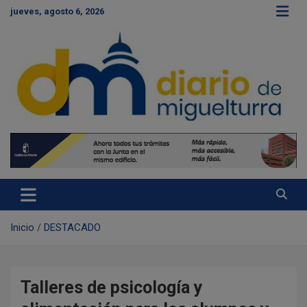
S
jueves, agosto 6, 2026
a
l
t
a
r
a
l
c
Diario de Miguelturra
o
n
t
e
n
i
d
Inicio
DESTACADO
o
Talleres de psicología y