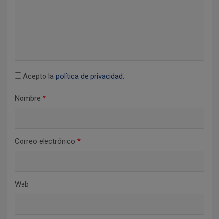
n
t
r
a
d
Acepto la
política de privacidad
.
a
Nombre
*
s
Correo electrónico
*
Web