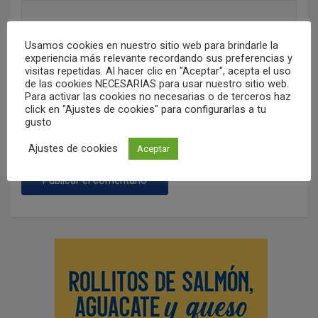
Usamos cookies en nuestro sitio web para brindarle la
Web
experiencia más relevante recordando sus preferencias y
visitas repetidas. Al hacer clic en "Aceptar", acepta el uso
de las cookies NECESARIAS para usar nuestro sitio web.
Para activar las cookies no necesarias o de terceros haz
click en "Ajustes de cookies" para configurarlas a tu
gusto
Guarda mi nombre, correo electrónico y web en este
navegador para la próxima vez que comente.
Ajustes de cookies
Aceptar