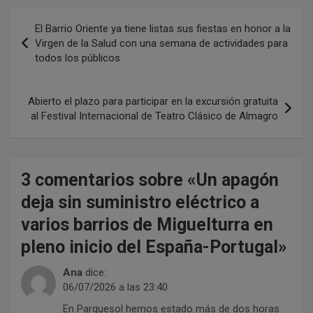
N
El Barrio Oriente ya tiene listas sus fiestas en honor a la
a
Virgen de la Salud con una semana de actividades para
todos los públicos
v
e
Abierto el plazo para participar en la excursión gratuita
g
al Festival Internacional de Teatro Clásico de Almagro
a
c
i
3 comentarios sobre «
Un apagón
ó
deja sin suministro eléctrico a
n
varios barrios de Miguelturra en
d
pleno inicio del España-Portugal
»
e
Ana
dice:
e
06/07/2026 a las 23:40
n
En Parquesol hemos estado más de dos horas