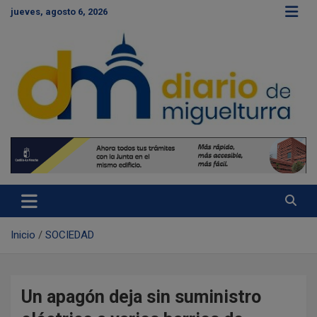
S
jueves, agosto 6, 2026
a
l
t
a
r
a
l
c
Diario de Miguelturra
o
n
t
e
n
i
d
Inicio
SOCIEDAD
o
Un apagón deja sin suministro