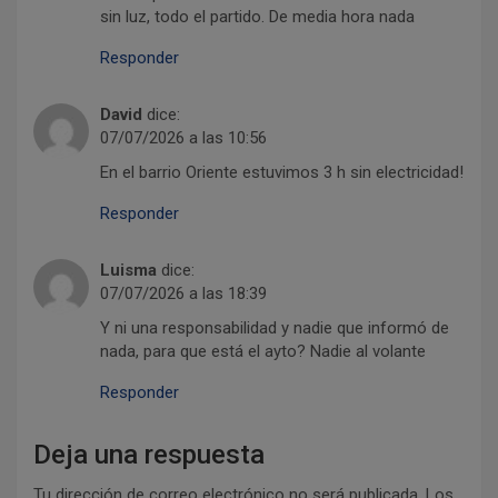
sin luz, todo el partido. De media hora nada
t
Responder
r
a
David
dice:
d
07/07/2026 a las 10:56
a
En el barrio Oriente estuvimos 3 h sin electricidad!
s
Responder
Luisma
dice:
07/07/2026 a las 18:39
Y ni una responsabilidad y nadie que informó de
nada, para que está el ayto? Nadie al volante
Responder
Deja una respuesta
Tu dirección de correo electrónico no será publicada.
Los