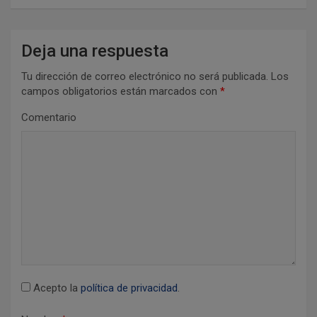
a
c
Deja una respuesta
i
Tu dirección de correo electrónico no será publicada.
Los
ó
campos obligatorios están marcados con
*
n
Comentario
d
e
e
n
t
r
a
d
Acepto la
política de privacidad
.
a