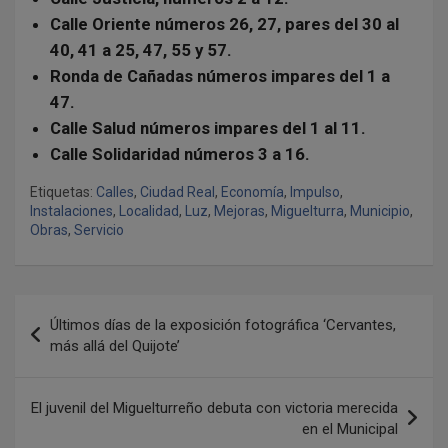
Calle Oriente números 26, 27, pares del 30 al
40, 41 a 25, 47, 55 y 57.
Ronda de Cañadas números impares del 1 a
47.
Calle Salud números impares del 1 al 11.
Calle Solidaridad números 3 a 16.
Etiquetas:
Calles
,
Ciudad Real
,
Economía
,
Impulso
,
Instalaciones
,
Localidad
,
Luz
,
Mejoras
,
Miguelturra
,
Municipio
,
Obras
,
Servicio
N
Últimos días de la exposición fotográfica ‘Cervantes,
a
más allá del Quijote’
v
e
El juvenil del Miguelturreño debuta con victoria merecida
en el Municipal
g