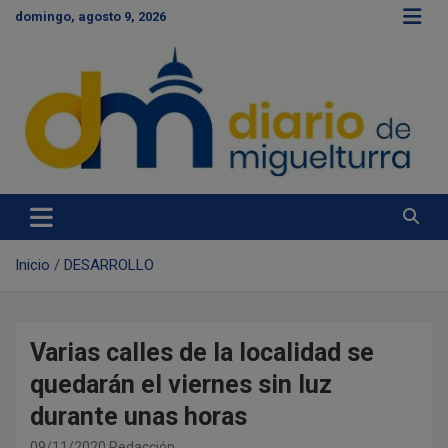
S
domingo, agosto 9, 2026
a
l
t
a
r
a
l
c
Diario de Miguelturra
o
n
t
e
Inicio
DESARROLLO
n
i
d
o
Varias calles de la localidad se
quedarán el viernes sin luz
durante unas horas
09/11/2020
Redacción