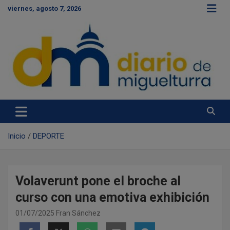
S
viernes, agosto 7, 2026
a
l
t
a
r
a
l
c
Diario de Miguelturra
o
n
t
e
Inicio
DEPORTE
n
i
d
o
Volaverunt pone el broche al
curso con una emotiva exhibición
01/07/2025
Fran Sánchez