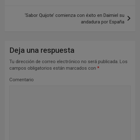
v
e
‘Sabor Quijote’ comienza con éxito en Daimiel su
andadura por España
g
a
c
Deja una respuesta
i
Tu dirección de correo electrónico no será publicada.
Los
ó
campos obligatorios están marcados con
*
n
Comentario
d
e
e
n
t
r