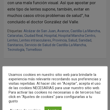
con una mala función visual. Así que apostar por
este tipo de lentes supone, también, evitar en
muchos casos otros problemas de salud”, ha
concluido el doctor González del Valle.
Etiquetas:
Alcázar de San Juan
,
Avance
,
Castilla-La Mancha
,
Cataratas
,
Ciudad Real
,
Hospital
,
Hospital Mancha Centro
,
Lentes
,
Lentes intraoculares
,
Provincia
,
Salud
,
Sanidad
,
Sanitarios
,
Servicio de Salud de Castilla-La Mancha
,
Tecnología
,
Tomelloso
N
Unidad de instituciones, partidos políticos y sociedad
Usamos cookies en nuestro sitio web para brindarle la
a
para acabar con la violencia machista
experiencia más relevante recordando sus preferencias y
visitas repetidas. Al hacer clic en "Aceptar", acepta el uso
v
de las cookies NECESARIAS para usar nuestro sitio web.
e
Para activar las cookies no necesarias o de terceros haz
Distribuidos esta semana más de 210.000 artículos de
click en "Ajustes de cookies" para configurarlas a tu
protección a los centros sanitarios de la región
g
gusto
a