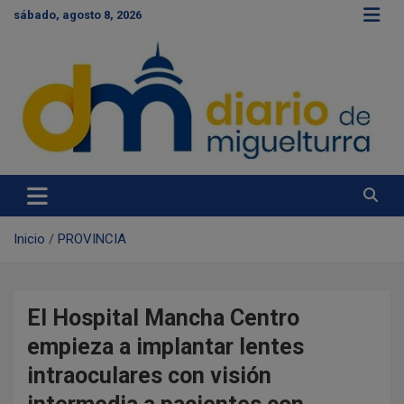
S
sábado, agosto 8, 2026
a
l
t
a
r
a
l
c
Diario de Miguelturra
o
n
t
e
Inicio
PROVINCIA
n
i
d
o
El Hospital Mancha Centro
empieza a implantar lentes
intraoculares con visión