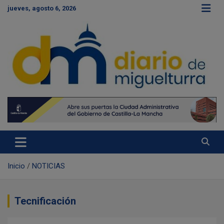
S
jueves, agosto 6, 2026
a
l
t
a
r
a
l
c
Diario de Miguelturra
o
n
t
e
n
i
d
Inicio
NOTICIAS
o
Tecnificación